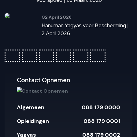
02 April 2026
Hanuman Yagyas voor Bescherming |
2 April 2026
fab
fab
fab
fab
fab
fab
fa-
fa-
fa-
fa-
fa-
fa-
ideal
apple-
cc-
cc-
cc-
cc-
pay
paypal
amex
mastercar
visa
Contact Opnemen
Algemeen
088 179 0000
Opleidingen
088 179 0001
Yagyas
088 179 0002