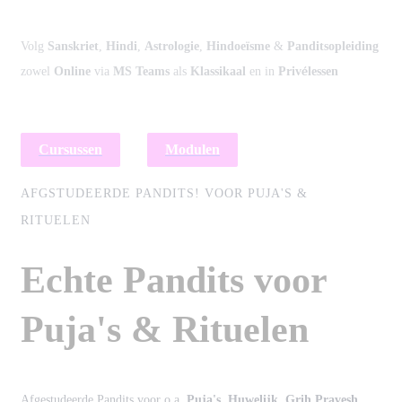
Volg
Sanskriet
,
Hindi
,
Astrologie
,
Hindoeïsme
&
Panditsopleiding
é
zowel
Online
via
MS Teams
als
Klassikaal
en in
Priv
lessen
Cursussen
Modulen
AFGSTUDEERDE PANDITS!
VOOR PUJA'S &
RITUELEN
Echte Pandits voor
Puja's
& Rituelen
Afgestudeerde Pandits voor o.a.
Puja's, Huwelijk, Grih Pravesh,