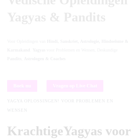
Vedische
Opleidingen
Yagyas & Pandits
ï
Voor Opleidingen van
Hindi, Sanskriet, Astrologie, Hindoe
sme &
Karmakand
.
Yagyas
voor Problemen en Wensen, Deskundige
Pandits
,
Astrologen & Coaches
Boek nu
Vragen op Live Chat
YAGYA OPLOSSINGEN!
VOOR PROBLEMEN EN
WENSEN
Krachtige
Yagyas
voor