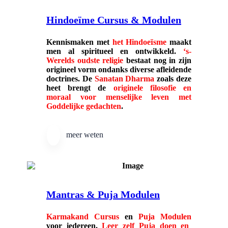
Hindoeïme Cursus & Modulen
Kennismaken met
het Hindoe
ï
sme
maakt
men al spiritueel en ontwikkeld.
‘s-
Werelds oudste religie
bestaat nog in zijn
origineel vorm ondanks diverse afleidende
doctrines. De
Sanatan Dharma
zoals deze
heet brengt de
originele filosofie en
moraal voor menselijke leven met
Goddelijke gedachten
.
meer weten
Mantras & Puja Modulen
Karmakand Cursus
en
Puja Modulen
voor iedereen.
Leer zelf Puja doen en