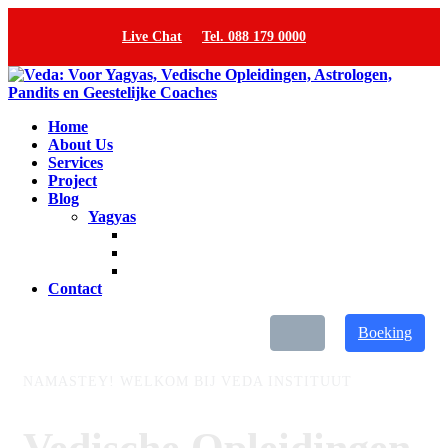
Live Chat
Tel. 088 179 0000
Home
About Us
Services
Project
Blog
Yagyas
Contact
Boeking
NAMASTEY!
WELKOM BIJ VEDA INSTITUUT