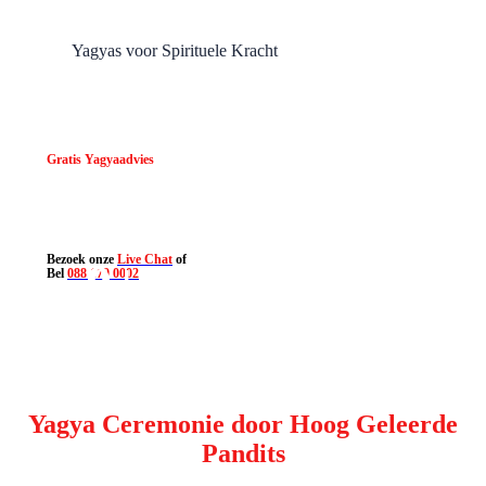
Yagyas voor Spirituele Kracht
Gratis Yagyaadvies
Bezoek onze
Live Chat
of
0
Bel
088 179 0002
Yagyas voor NL
Klanten
Jaar
Yagya Ceremonie door Hoog Geleerde
Pandits