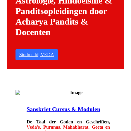
Astrologie, Hindoeïsme &
Panditsopleidingen door
Acharya Pandits &
Docenten
Studren bij VEDA
Sanskriet Cursus & Modulen
De
Taal der Goden
en Geschriften,
Veda's, Puranas, Mahabharat, Geeta en